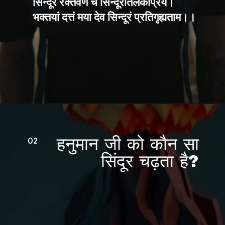
सिन्दूरं रक्तवर्णं च सिन्दूरतिलकप्रिये।
भक्तयां दत्तं मया देव सिन्दूरं प्रतिगृह्यताम।।
Opening
https://www.jyotishgher.in/personal_consultation/jyotishgher.php
हनुमान जी को कौन सा
02
सिंदूर चढ़ता है?