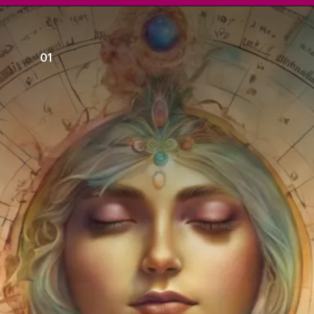
Opening
https://youtu.be/1G162D0GT5s
01